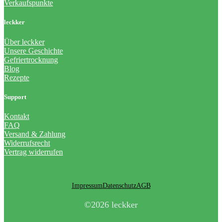
Verkaufspunkte
leckker
Über leckker
Unsere Geschichte
Gefriertrocknung
Blog
Rezepte
Support
Kontakt
FAQ
Versand & Zahlung
Widerrufsrecht
Vertrag widerrufen
Impressum
Datenschutz
AGB
©2026 leckker