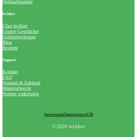
Verkaufspunkte
leckker
Über leckker
Unsere Geschichte
Gefriertrocknung
Blog
Rezepte
Support
Kontakt
FAQ
Versand & Zahlung
Widerrufsrecht
Vertrag widerrufen
Impressum
Datenschutz
AGB
©2026 leckker